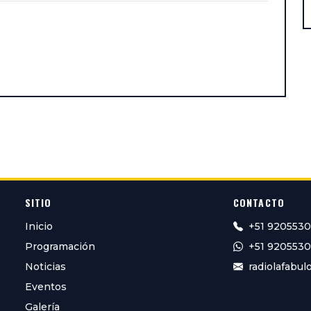
SITIO
CONTACTO
Inicio
+51 920553
Programación
+51 920553
Noticias
radiolafabu
Eventos
Galería