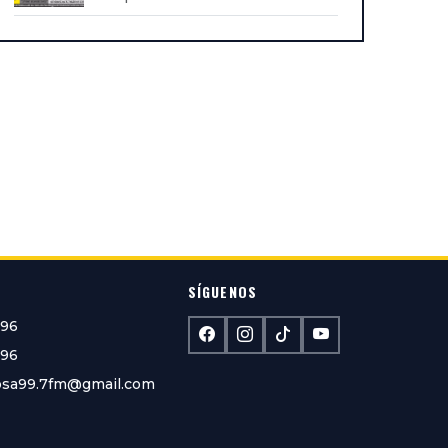
SÍGUENOS
096
096
losa99.7fm@gmail.com