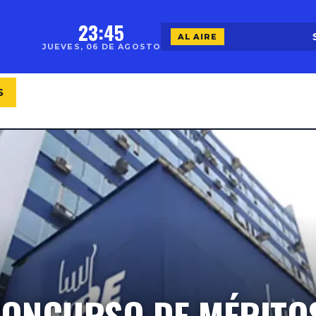
23:45
SU
AL AIRE
JUEVES, 06 DE AGOSTO
S
EVENTOS
STAFF
AUSPICIADORES
GA
 CONCURSO DE MÉRITO