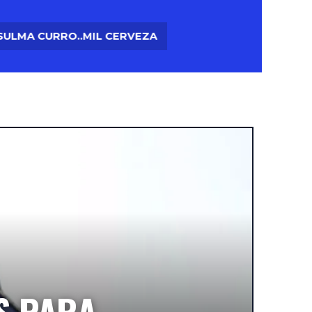
LMA CURRO..MIL CERVEZAS RADIO LA FABULOSA_01.mp
LERÍA
CONTACTO
S PARA